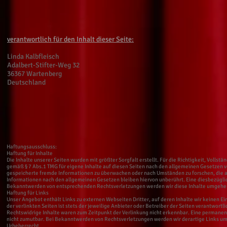
verantwortlich für den Inhalt dieser Seite:
Linda Kalbfleisch
Adalbert-Stifter-Weg 32
36367 Wartenberg
Deutschland
Haftungsausschluss:
Haftung für Inhalte
Die Inhalte unserer Seiten wurden mit größter Sorgfalt erstellt. Für die Richtigkeit, Volls
gemäß § 7 Abs.1 TMG für eigene Inhalte auf diesen Seiten nach den allgemeinen Gesetzen ver
gespeicherte fremde Informationen zu überwachen oder nach Umständen zu forschen, die au
Informationen nach den allgemeinen Gesetzen bleiben hiervon unberührt. Eine diesbezüglic
Bekanntwerden von entsprechenden Rechtsverletzungen werden wir diese Inhalte umgehe
Haftung für Links
Unser Angebot enthält Links zu externen Webseiten Dritter, auf deren Inhalte wir keinen E
der verlinkten Seiten ist stets der jeweilige Anbieter oder Betreiber der Seiten verantwort
Rechtswidrige Inhalte waren zum Zeitpunkt der Verlinkung nicht erkennbar. Eine permanente
nicht zumutbar. Bei Bekanntwerden von Rechtsverletzungen werden wir derartige Links u
Urheberrecht