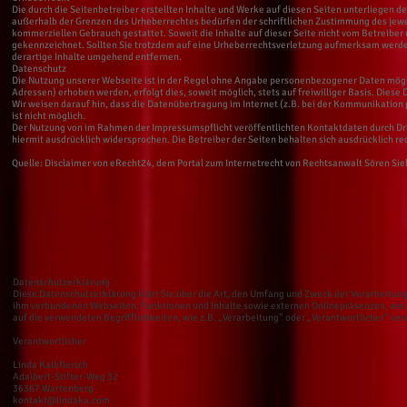
Die durch die Seitenbetreiber erstellten Inhalte und Werke auf diesen Seiten unterliegen 
außerhalb der Grenzen des Urheberrechtes bedürfen der schriftlichen Zustimmung des jeweil
kommerziellen Gebrauch gestattet. Soweit die Inhalte auf dieser Seite nicht vom Betreiber 
gekennzeichnet. Sollten Sie trotzdem auf eine Urheberrechtsverletzung aufmerksam werd
derartige Inhalte umgehend entfernen.
Datenschutz
Die Nutzung unserer Webseite ist in der Regel ohne Angabe personenbezogener Daten mögl
Adressen) erhoben werden, erfolgt dies, soweit möglich, stets auf freiwilliger Basis. Die
Wir weisen darauf hin, dass die Datenübertragung im Internet (z.B. bei der Kommunikation p
ist nicht möglich.
Der Nutzung von im Rahmen der Impressumspflicht veröffentlichten Kontaktdaten durch Dri
hiermit ausdrücklich widersprochen. Die Betreiber der Seiten behalten sich ausdrücklich r
Quelle: Disclaimer von eRecht24, dem Portal zum Internetrecht von Rechtsanwalt Sören Sie
Datenschutzerklärung
Diese Datenschutzerklärung klärt Sie über die Art, den Umfang und Zweck der Verarbeitu
ihm verbundenen Webseiten, Funktionen und Inhalte sowie externen Onlinepräsenzen, wie z
auf die verwendeten Begrifflichkeiten, wie z.B. „Verarbeitung“ oder „Verantwortlicher“ ve
Verantwortlicher
Linda Kalbfleisch
Adalbert-Stifter-Weg 32
36367 Wartenberg
kontakt@lindaka.com