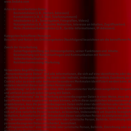
www.lindaka.com
Arten der verarbeiteten Daten:
- Bestandsdaten (z.B., Namen, Adressen)
- Kontaktdaten (z.B., E-Mail, Telefonnummern)
- Inhaltsdaten (z.B., Texteingaben, Fotografien, Videos)
- Nutzungsdaten (z.B., besuchte Webseiten, Interesse an Inhalten, Zugriffszeiten).
- Meta-/Kommunikationsdaten (z.B., Geräte-Informationen, IP-Adressen).
Kategorien betroffener Personen
Besucher und Nutzer des Onlineangebotes (Nachfolgend bezeichnen wir die betroffenen P
Zweck der Verarbeitung
- Zurverfügungstellung des Onlineangebotes, seiner Funktionen und Inhalte.
- Beantwortung von Kontaktanfragen und Kommunikation mit Nutzern.
- Sicherheitsmaßnahmen.
- Reichweitenmessung/Marketing
Verwendete Begrifflichkeiten
„Personenbezogene Daten“ sind alle Informationen, die sich auf eine identifizierte oder ide
natürliche Person angesehen, die direkt oder indirekt, insbesondere mittels Zuordnung z
Cookie) oder zu einem oder mehreren besonderen Merkmalen identifiziert werden kann, die 
sozialen Identität dieser natürlichen Person sind.
„Verarbeitung“ ist jeder mit oder ohne Hilfe automatisierter Verfahren ausgeführte Vorg
und umfasst praktisch jeden Umgang mit Daten.
„Pseudonymisierung“ die Verarbeitung personenbezogener Daten in einer Weise, dass die 
betroffenen Person zugeordnet werden können, sofern diese zusätzlichen Informationen 
gewährleisten, dass die personenbezogenen Daten nicht einer identifizierten oder identif
„Profiling“ jede Art der automatisierten Verarbeitung personenbezogener Daten, die dar
sich auf eine natürliche Person beziehen, zu bewerten, insbesondere um Aspekte bezüglich A
Verhalten, Aufenthaltsort oder Ortswechsel dieser natürlichen Person zu analysieren oder
Als „Verantwortlicher“ wird die natürliche oder juristische Person, Behörde, Einrichtung o
personenbezogenen Daten entscheidet, bezeichnet.
„Auftragsverarbeiter“ eine natürliche oder juristische Person, Behörde, Einrichtung oder 
Maßgebliche Rechtsgrundlagen