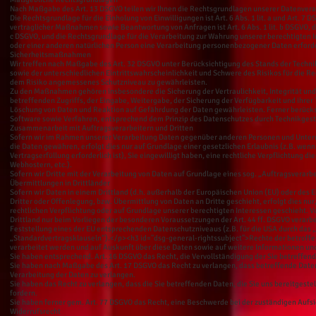
Nach Maßgabe des Art. 13 DSGVO teilen wir Ihnen die Rechtsgrundlagen unserer Datenverar
Die Rechtsgrundlage für die Einholung von Einwilligungen ist Art. 6 Abs. 1 lit. a und Art. 
vertraglicher Maßnahmen sowie Beantwortung von Anfragen ist Art. 6 Abs. 1 lit. b DSGVO, die
c DSGVO, und die Rechtsgrundlage für die Verarbeitung zur Wahrung unserer berechtigten Inte
oder einer anderen natürlichen Person eine Verarbeitung personenbezogener Daten erforderl
Sicherheitsmaßnahmen
Wir treffen nach Maßgabe des Art. 32 DSGVO unter Berücksichtigung des Stands der Techn
sowie der unterschiedlichen Eintrittswahrscheinlichkeit und Schwere des Risikos für die 
dem Risiko angemessenes Schutzniveau zu gewährleisten.
Zu den Maßnahmen gehören insbesondere die Sicherung der Vertraulichkeit, Integrität und 
betreffenden Zugriffs, der Eingabe, Weitergabe, der Sicherung der Verfügbarkeit und ihre
Löschung von Daten und Reaktion auf Gefährdung der Daten gewährleisten. Ferner berücks
Software sowie Verfahren, entsprechend dem Prinzip des Datenschutzes durch Technikgest
Zusammenarbeit mit Auftragsverarbeitern und Dritten
Sofern wir im Rahmen unserer Verarbeitung Daten gegenüber anderen Personen und Unterneh
die Daten gewähren, erfolgt dies nur auf Grundlage einer gesetzlichen Erlaubnis (z.B. wenn 
Vertragserfüllung erforderlich ist), Sie eingewilligt haben, eine rechtliche Verpflichtung d
Webhostern, etc.).
Sofern wir Dritte mit der Verarbeitung von Daten auf Grundlage eines sog. „Auftragsverarb
Übermittlungen in Drittländer
Sofern wir Daten in einem Drittland (d.h. außerhalb der Europäischen Union (EU) oder de
Dritter oder Offenlegung, bzw. Übermittlung von Daten an Dritte geschieht, erfolgt dies nur,
rechtlichen Verpflichtung oder auf Grundlage unserer berechtigten Interessen geschieht. Vo
Drittland nur beim Vorliegen der besonderen Voraussetzungen der Art. 44 ff. DSGVO verarbei
Feststellung eines der EU entsprechenden Datenschutzniveaus (z.B. für die USA durch das „P
„Standardvertragsklauseln“).</p><h3 id="dsg-general-rightssubject">Rechte der betroff
verarbeitet werden und auf Auskunft über diese Daten sowie auf weitere Informationen un
Sie haben entsprechend. Art. 16 DSGVO das Recht, die Vervollständigung der Sie betreffend
Sie haben nach Maßgabe des Art. 17 DSGVO das Recht zu verlangen, dass betreffende Date
Verarbeitung der Daten zu verlangen.
Sie haben das Recht zu verlangen, dass die Sie betreffenden Daten, die Sie uns bereitges
fordern.
Sie haben ferner gem. Art. 77 DSGVO das Recht, eine Beschwerde bei der zuständigen Aufs
Widerrufsrecht