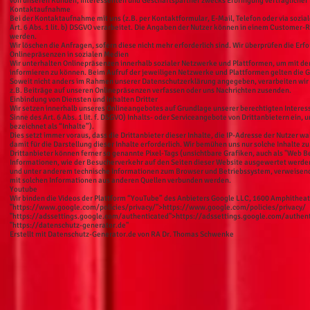
von unseren Kunden, Interessenten und Geschäftspartner zwecks Erbringung vertraglicher
Kontaktaufnahme
Bei der Kontaktaufnahme mit uns (z.B. per Kontaktformular, E-Mail, Telefon oder via soz
Art. 6 Abs. 1 lit. b) DSGVO verarbeitet. Die Angaben der Nutzer können in einem Custom
werden.
Wir löschen die Anfragen, sofern diese nicht mehr erforderlich sind. Wir überprüfen die Erfo
Onlinepräsenzen in sozialen Medien
Wir unterhalten Onlinepräsenzen innerhalb sozialer Netzwerke und Plattformen, um mit de
informieren zu können. Beim Aufruf der jeweiligen Netzwerke und Plattformen gelten die 
Soweit nicht anders im Rahmen unserer Datenschutzerklärung angegeben, verarbeiten wir d
z.B. Beiträge auf unseren Onlinepräsenzen verfassen oder uns Nachrichten zusenden.
Einbindung von Diensten und Inhalten Dritter
Wir setzen innerhalb unseres Onlineangebotes auf Grundlage unserer berechtigten Interess
Sinne des Art. 6 Abs. 1 lit. f. DSGVO) Inhalts- oder Serviceangebote von Drittanbietern ein,
bezeichnet als “Inhalte”).
Dies setzt immer voraus, dass die Drittanbieter dieser Inhalte, die IP-Adresse der Nutzer 
damit für die Darstellung dieser Inhalte erforderlich. Wir bemühen uns nur solche Inhalte z
Drittanbieter können ferner so genannte Pixel-Tags (unsichtbare Grafiken, auch als "Web 
Informationen, wie der Besucherverkehr auf den Seiten dieser Website ausgewertet werde
und unter anderem technische Informationen zum Browser und Betriebssystem, verweisend
mit solchen Informationen aus anderen Quellen verbunden werden.
Youtube
Wir binden die Videos der Plattform “YouTube” des Anbieters Google LLC, 1600 Amphithea
"
https://www.google.com/policies/privacy/">https://www.google.com/policies/privacy/
"
https://adssettings.google.com/authenticated">https://adssettings.google.com/authen
"
https://datenschutz-generator.de
"
Erstellt mit Datenschutz-Generator.de von RA Dr. Thomas Schwenke